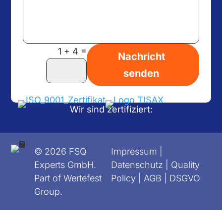
=
1 + 4
Nachricht
senden
Wir sind zertifiziert:
© 2026 FSQ
Impressum
|
Experts GmbH.
Datenschutz
|
Quality
Part of Wertefest
Policy
|
AGB
|
DSGVO
Group.