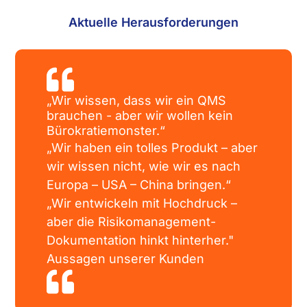
Aktuelle Heraus­forderungen

„Wir wissen, dass wir ein QMS
brauchen - aber wir wollen kein
Bürokratie­monster.“
„Wir haben ein tolles Produkt – aber
wir wissen nicht, wie wir es nach
Europa – USA – China bringen.“
„Wir entwickeln mit Hochdruck –
aber die Risiko­management-
Dokumentation hinkt hinterher."
Aussagen unserer Kunden
